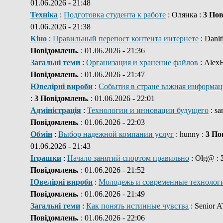
01.06.2026 - 21:48
Техніка
:
Подготовка студента к работе
: Олянка :
3 Пов
01.06.2026 - 21:38
Кіно
:
Правильный перепост контента интернете
: Danit
Повідомлень.
: 01.06.2026 - 21:36
Загальні теми
:
Организация и хранение файлов
: Alex
Повідомлень.
: 01.06.2026 - 21:47
Ювелірні вироби
:
События в стране важная информац
:
3 Повідомлень.
: 01.06.2026 - 22:01
Адміністрація
:
Технологии и инновации будущего
: s
Повідомлень.
: 01.06.2026 - 22:03
Обмін
:
Выбор надежной компании услуг
: hunny :
3 По
01.06.2026 - 21:43
Іграшки
:
Начало занятий спортом правильно
: Olg@ :
Повідомлень.
: 01.06.2026 - 21:52
Ювелірні вироби
:
Молодежь и современные технолог
Повідомлень.
: 01.06.2026 - 21:49
Загальні теми
:
Как понять истинные чувства
: Senior 
Повідомлень.
: 01.06.2026 - 22:06