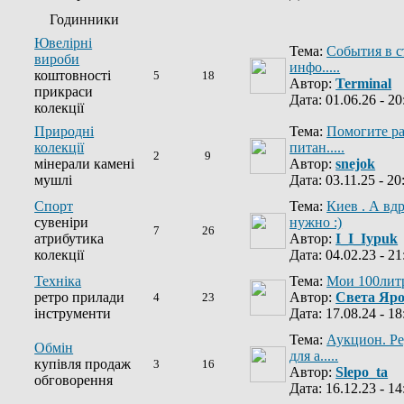
Годинники
Ювелірні
Тема:
События в с
вироби
инфо.....
коштовності
5
18
Автор:
Terminal
прикраси
Дата: 01.06.26 - 20
колекції
Природні
Тема:
Помогите ра
колекції
питан.....
2
9
мінерали камені
Автор:
snejok
мушлі
Дата: 03.11.25 - 20
Спорт
Тема:
Киев . А вд
сувеніри
нужно :)
7
26
атрибутика
Автор:
I_I_Iypuk
колекції
Дата: 04.02.23 - 21
Техніка
Тема:
Мои 100лит
ретро прилади
Автор:
Света Яр
4
23
інструменти
Дата: 17.08.24 - 18
Тема:
Аукцион. Р
Обмін
для а.....
купівля продаж
3
16
Автор:
Slepo_ta
обговорення
Дата: 16.12.23 - 14