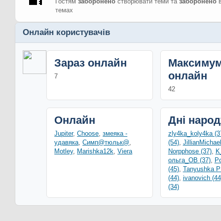
Гостям
заборонено
створювати теми та
заборонено
в
темах
Онлайн користувачів
Зараз онлайн
Максиму
онлайн
7
42
Онлайн
Дні наро
Jupiter
,
Choose
,
змеяка -
zly4ka_koly4ka (3
удавяка
,
Симп@тюльк@
,
(54)
,
JillianMichae
Motley
,
Marishka12k
,
Viera
Norpphose (37)
,
K
ольга_ОВ (37)
,
Po
(45)
,
Tanyushka 
(44)
,
ivanovich (44
(34)