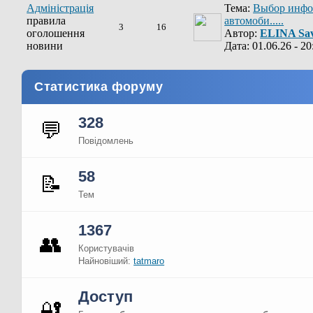
Адміністрація
Тема:
Выбор инфо
правила
автомоби.....
3
16
оголошення
Автор:
ELINA Sav
новини
Дата: 01.06.26 - 20
Статистика форуму
328
💬
Повідомлень
58
📝
Тем
1367
👥
Користувачів
Найновіший:
tatmaro
Доступ
🔐