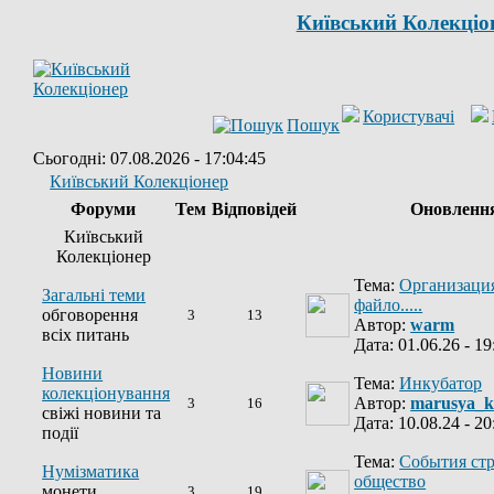
Київський Колекціо
Користувачі
Пошук
Сьогодні: 07.08.2026 - 17:04:45
Київський Колекціонер
Форуми
Тем
Відповідей
Оновленн
Київський
Колекціонер
Тема:
Организация
Загальні теми
файло.....
обговорення
3
13
Автор:
warm
всіх питань
Дата: 01.06.26 - 19
Новини
Тема:
Инкубатор
колекціонування
Автор:
marusya_k
3
16
свіжі новини та
Дата: 10.08.24 - 20
події
Тема:
События ст
Нумізматика
общество
монети
3
19