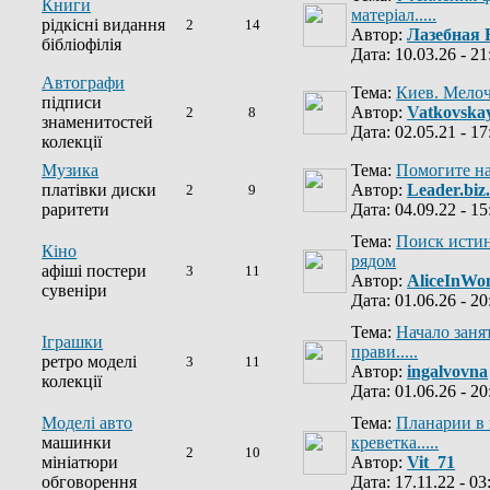
Книги
матеріал.....
рідкісні видання
2
14
Автор:
Лазебная 
бібліофілія
Дата: 10.03.26 - 21
Автографи
Тема:
Киев. Мелоч
підписи
Автор:
Vatkovska
2
8
знаменитостей
Дата: 02.05.21 - 17
колекції
Музика
Тема:
Помогите на
платівки диски
Автор:
Leader.biz
2
9
раритети
Дата: 04.09.22 - 15
Тема:
Поиск исти
Кіно
рядом
афіші постери
3
11
Автор:
AliceInWo
сувеніри
Дата: 01.06.26 - 20
Тема:
Начало заня
Іграшки
прави.....
ретро моделі
3
11
Автор:
ingalvovna
колекції
Дата: 01.06.26 - 20
Моделі авто
Тема:
Планарии в 
машинки
креветка.....
2
10
мініатюри
Автор:
Vit_71
обговорення
Дата: 17.11.22 - 03