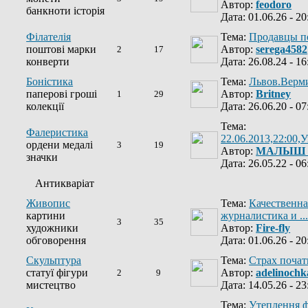
Автор:
feodoro
банкноти історія
Дата: 01.06.26 - 20
Філателія
Тема:
Продавцы п
поштові марки
Автор:
serega4582
2
17
конверти
Дата: 26.08.24 - 16
Боністика
Тема:
Львов.Верм
паперові гроші
Автор:
Britney
1
29
колекції
Дата: 26.06.20 - 07
Тема:
Фалеристика
22.06.2013,22:00,У
ордени медалі
3
19
Автор:
МАЛЫШ
значки
Дата: 26.05.22 - 06
Антикваріат
Живопис
Тема:
Качественна
картини
журналистика и ...
3
35
художники
Автор:
Fire-fly
обговорення
Дата: 01.06.26 - 20
Скульптура
Тема:
Страх почат
статуї фігури
Автор:
adelinochk
2
9
мистецтво
Дата: 14.05.26 - 23
Тема:
Утеплення ф