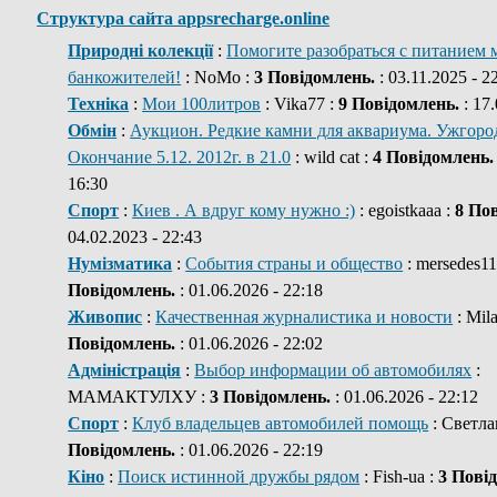
Структура сайта appsrecharge.online
Природні колекції
:
Помогите разобраться с питанием 
банкожителей!
: NoMo :
3 Повідомлень.
: 03.11.2025 - 2
Техніка
:
Мои 100литров
: Vika77 :
9 Повідомлень.
: 17.
Обмін
:
Аукцион. Редкие камни для аквариума. Ужгород
Окончание 5.12. 2012г. в 21.0
: wild cat :
4 Повідомлень.
16:30
Спорт
:
Киев . А вдруг кому нужно :)
: egoistkaaa :
8 По
04.02.2023 - 22:43
Нумізматика
:
События страны и общество
: mersedes11
Повідомлень.
: 01.06.2026 - 22:18
Живопис
:
Качественная журналистика и новости
: Mil
Повідомлень.
: 01.06.2026 - 22:02
Адміністрація
:
Выбор информации об автомобилях
:
МАМАКТУЛХУ :
3 Повідомлень.
: 01.06.2026 - 22:12
Спорт
:
Клуб владельцев автомобилей помощь
: Светла
Повідомлень.
: 01.06.2026 - 22:19
Кіно
:
Поиск истинной дружбы рядом
: Fish-ua :
3 Пові