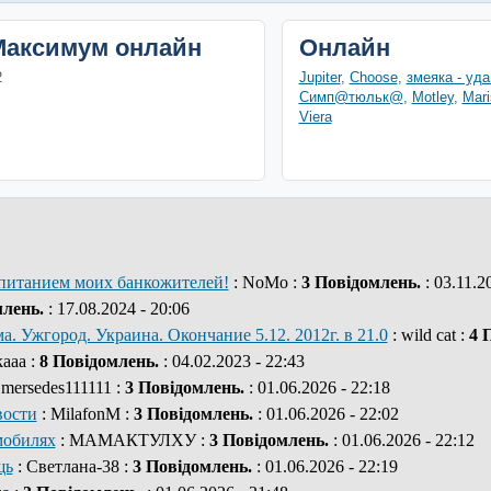
Максимум онлайн
Онлайн
2
Jupiter
,
Choose
,
змеяка - уда
Симп@тюльк@
,
Motley
,
Mar
Viera
 питанием моих банкожителей!
: NoMo :
3 Повідомлень.
: 03.11.2
млень.
: 17.08.2024 - 20:06
. Ужгород. Украина. Окончание 5.12. 2012г. в 21.0
: wild cat :
4 
kaaa :
8 Повідомлень.
: 04.02.2023 - 22:43
 mersedes111111 :
3 Повідомлень.
: 01.06.2026 - 22:18
вости
: MilafonM :
3 Повідомлень.
: 01.06.2026 - 22:02
мобилях
: МАМАКТУЛХУ :
3 Повідомлень.
: 01.06.2026 - 22:12
щь
: Светлана-38 :
3 Повідомлень.
: 01.06.2026 - 22:19