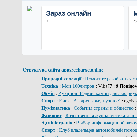
Зараз онлайн
7
4
Структура сайта appsrecharge.online
Природні колекції
:
Помогите разобраться с
Техніка
:
Мои 100литров
: Vika77 :
9 Повідо
Обмін
:
Аукцион. Редкие камни для аквариума
Спорт
:
Киев . А вдруг кому нужно :)
: egoist
Нумізматика
:
События страны и общество
:
Живопис
:
Качественная журналистика и но
Адміністрація
:
Выбор информации об авто
Спорт
:
Клуб владельцев автомобилей помо