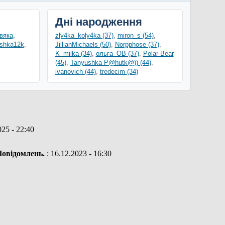
Дні народження
вяка
,
zly4ka_koly4ka (37)
,
miron_s (54)
,
ishka12k
,
JillianMichaels (50)
,
Norpphose (37)
,
K_milka (34)
,
ольга_ОВ (37)
,
Polar Bear
(45)
,
Tanyushka P@hutk@)) (44)
,
ivanovich (44)
,
tredecim (34)
025 - 22:40
Повідомлень.
: 16.12.2023 - 16:30