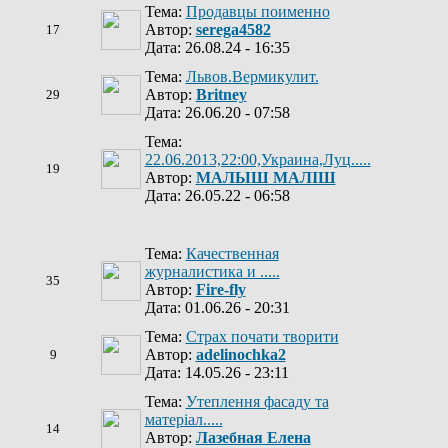
Тема:
Продавцы поименно
Автор:
serega4582
17
Дата: 26.08.24 - 16:35
Тема:
Львов.Вермикулит.
Автор:
Britney
29
Дата: 26.06.20 - 07:58
Тема:
22.06.2013,22:00,Украина,Луц.....
19
Автор:
МАЛЫШ МАЛІШ
Дата: 26.05.22 - 06:58
Тема:
Качественная
журналистика и .....
35
Автор:
Fire-fly
Дата: 01.06.26 - 20:31
Тема:
Страх почати творити
Автор:
adelinochka2
9
Дата: 14.05.26 - 23:11
Тема:
Утеплення фасаду та
матеріал.....
14
Автор:
Лазебная Елена