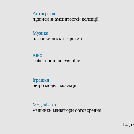
Автографи
підписи знаменитостей колекції
Музика
платівки диски раритети
Кіно
афіші постери сувеніри
Іграшки
ретро моделі колекції
Моделі авто
машинки мініатюри обговорення
Годи