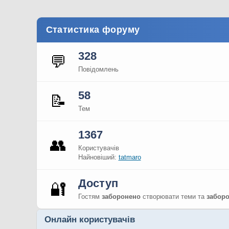
Статистика форуму
328
💬
Повідомлень
58
📝
Тем
1367
👥
Користувачів
Найновіший:
tatmaro
Доступ
🔐
Гостям
заборонено
створювати теми та
забор
Онлайн користувачів