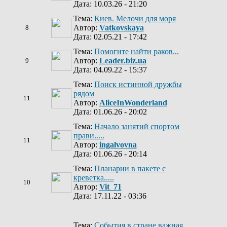
Дата: 10.03.26 - 21:20
Тема:
Киев. Мелочи для моря
Автор:
Vatkovskaya
8
Дата: 02.05.21 - 17:42
Тема:
Помогите найти раков...
Автор:
Leader.biz.ua
9
Дата: 04.09.22 - 15:37
Тема:
Поиск истинной дружбы
рядом
11
Автор:
AliceInWonderland
Дата: 01.06.26 - 20:02
Тема:
Начало занятий спортом
прави.....
11
Автор:
ingalvovna
Дата: 01.06.26 - 20:14
Тема:
Планарии в пакете с
креветка.....
10
Автор:
Vit_71
Дата: 17.11.22 - 03:36
Тема:
События в стране важная