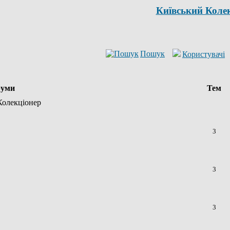
Київський Коле
Пошук
Користувачі
уми
Тем
Колекціонер
3
3
3