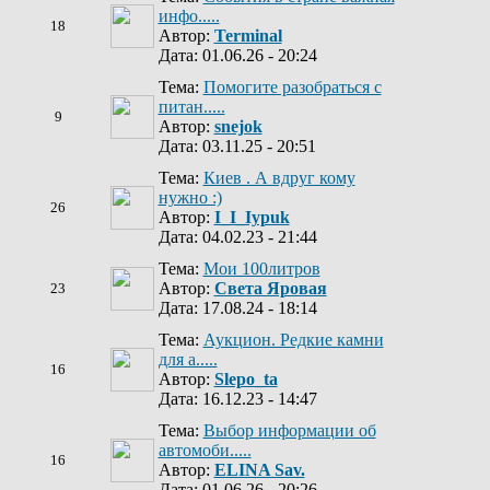
инфо.....
18
Автор:
Terminal
Дата: 01.06.26 - 20:24
Тема:
Помогите разобраться с
питан.....
9
Автор:
snejok
Дата: 03.11.25 - 20:51
Тема:
Киев . А вдруг кому
нужно :)
26
Автор:
I_I_Iypuk
Дата: 04.02.23 - 21:44
Тема:
Мои 100литров
Автор:
Света Яровая
23
Дата: 17.08.24 - 18:14
Тема:
Аукцион. Редкие камни
для а.....
16
Автор:
Slepo_ta
Дата: 16.12.23 - 14:47
Тема:
Выбор информации об
автомоби.....
16
Автор:
ELINA Sav.
Дата: 01.06.26 - 20:26