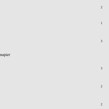
2
1
3
варіат
3
2
2