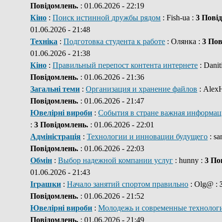
Повідомлень.
: 01.06.2026 - 22:19
Кіно
:
Поиск истинной дружбы рядом
: Fish-ua :
3 Пові
01.06.2026 - 21:48
Техніка
:
Подготовка студента к работе
: Олянка :
3 Пов
01.06.2026 - 21:38
Кіно
:
Правильный перепост контента интернете
: Danit
Повідомлень.
: 01.06.2026 - 21:36
Загальні теми
:
Организация и хранение файлов
: Alex
Повідомлень.
: 01.06.2026 - 21:47
Ювелірні вироби
:
События в стране важная информац
:
3 Повідомлень.
: 01.06.2026 - 22:01
Адміністрація
:
Технологии и инновации будущего
: s
Повідомлень.
: 01.06.2026 - 22:03
Обмін
:
Выбор надежной компании услуг
: hunny :
3 По
01.06.2026 - 21:43
Іграшки
:
Начало занятий спортом правильно
: Olg@ :
Повідомлень.
: 01.06.2026 - 21:52
Ювелірні вироби
:
Молодежь и современные технолог
Повідомлень.
: 01.06.2026 - 21:49