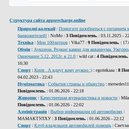
Структура сайта appsrecharge.online
Природні колекції
:
Помогите разобраться с питанием 
банкожителей!
: NoMo :
3 Повідомлень.
: 03.11.2025 - 2
Техніка
:
Мои 100литров
: Vika77 :
9 Повідомлень.
: 17.
Обмін
:
Аукцион. Редкие камни для аквариума. Ужгород
Окончание 5.12. 2012г. в 21.0
: wild cat :
4 Повідомлень.
16:30
Спорт
:
Киев . А вдруг кому нужно :)
: egoistkaaa :
8 По
04.02.2023 - 22:43
Нумізматика
:
События страны и общество
: mersedes11
Повідомлень.
: 01.06.2026 - 22:18
Живопис
:
Качественная журналистика и новости
: Mil
Повідомлень.
: 01.06.2026 - 22:02
Адміністрація
:
Выбор информации об автомобилях
:
МАМАКТУЛХУ :
3 Повідомлень.
: 01.06.2026 - 22:12
Спорт
:
Клуб владельцев автомобилей помощь
: Светла