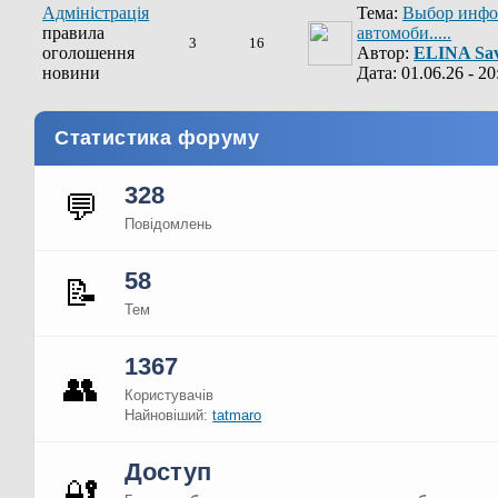
Адміністрація
Тема:
Выбор инфо
правила
автомоби.....
3
16
оголошення
Автор:
ELINA Sav
новини
Дата: 01.06.26 - 20
Статистика форуму
328
💬
Повідомлень
58
📝
Тем
1367
👥
Користувачів
Найновіший:
tatmaro
Доступ
🔐