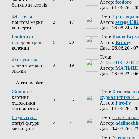
Автор:
feodoro
банкноти історія
Дата: 01.06.26 - 20
Філателія
Тема:
Продавцы п
поштові марки
Автор:
serega4582
2
17
конверти
Дата: 26.08.24 - 16
Боністика
Тема:
Львов.Верм
паперові гроші
Автор:
Britney
1
29
колекції
Дата: 26.06.20 - 07
Тема:
Фалеристика
22.06.2013,22:00,У
ордени медалі
3
19
Автор:
МАЛЫШ
значки
Дата: 26.05.22 - 06
Антикваріат
Живопис
Тема:
Качественна
картини
журналистика и ...
3
35
художники
Автор:
Fire-fly
обговорення
Дата: 01.06.26 - 20
Скульптура
Тема:
Страх почат
статуї фігури
Автор:
adelinochk
2
9
мистецтво
Дата: 14.05.26 - 23
Тема:
Утеплення ф