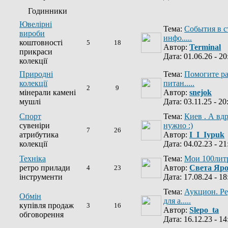
Годинники
Ювелірні
Тема:
События в с
вироби
инфо.....
коштовності
5
18
Автор:
Terminal
прикраси
Дата: 01.06.26 - 20
колекції
Природні
Тема:
Помогите ра
колекції
питан.....
2
9
мінерали камені
Автор:
snejok
мушлі
Дата: 03.11.25 - 20
Спорт
Тема:
Киев . А вд
сувеніри
нужно :)
7
26
атрибутика
Автор:
I_I_Iypuk
колекції
Дата: 04.02.23 - 21
Техніка
Тема:
Мои 100лит
ретро прилади
Автор:
Света Яр
4
23
інструменти
Дата: 17.08.24 - 18
Тема:
Аукцион. Р
Обмін
для а.....
купівля продаж
3
16
Автор:
Slepo_ta
обговорення
Дата: 16.12.23 - 14