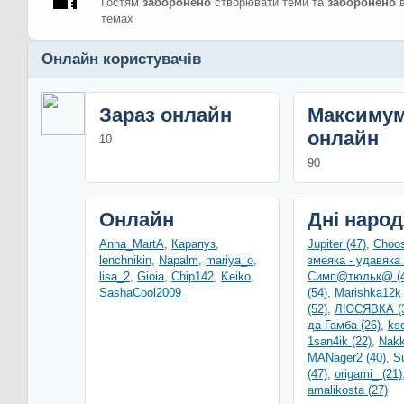
Гостям
заборонено
створювати теми та
заборонено
в
темах
Онлайн користувачів
Зараз онлайн
Максиму
онлайн
10
90
Онлайн
Дні наро
Anna_MartA
,
Карапуз
,
Jupiter (47)
,
Choos
lenchnikin
,
Napalm
,
mariya_o
,
змеяка - удавяка 
lisa_2
,
Gioia
,
Chip142
,
Keiko
,
Симп@тюльк@ (4
SashaCool2009
(54)
,
Marishka12k 
(52)
,
ЛЮСЯВКА (3
да Гамба (26)
,
ks
1san4ik (22)
,
Nakk
MANager2 (40)
,
S
(47)
,
origami_ (21)
amalikosta (27)