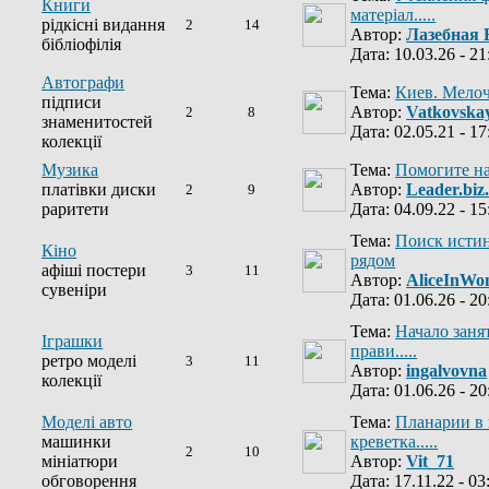
Книги
матеріал.....
рідкісні видання
2
14
Автор:
Лазебная 
бібліофілія
Дата: 10.03.26 - 21
Автографи
Тема:
Киев. Мелоч
підписи
Автор:
Vatkovska
2
8
знаменитостей
Дата: 02.05.21 - 17
колекції
Музика
Тема:
Помогите на
платівки диски
Автор:
Leader.biz
2
9
раритети
Дата: 04.09.22 - 15
Тема:
Поиск исти
Кіно
рядом
афіші постери
3
11
Автор:
AliceInWo
сувеніри
Дата: 01.06.26 - 20
Тема:
Начало заня
Іграшки
прави.....
ретро моделі
3
11
Автор:
ingalvovna
колекції
Дата: 01.06.26 - 20
Моделі авто
Тема:
Планарии в 
машинки
креветка.....
2
10
мініатюри
Автор:
Vit_71
обговорення
Дата: 17.11.22 - 03