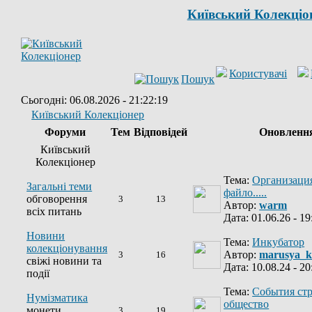
Київський Колекціо
Користувачі
Пошук
Сьогодні: 06.08.2026 - 21:22:19
Київський Колекціонер
Форуми
Тем
Відповідей
Оновленн
Київський
Колекціонер
Тема:
Организация
Загальні теми
файло.....
обговорення
3
13
Автор:
warm
всіх питань
Дата: 01.06.26 - 19
Новини
Тема:
Инкубатор
колекціонування
Автор:
marusya_k
3
16
свіжі новини та
Дата: 10.08.24 - 20
події
Тема:
События ст
Нумізматика
общество
монети
3
19