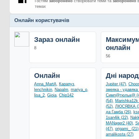
Гостям
заборонено
створювати теми та
заборонено
в
темах
Онлайн користувачів
Зараз онлайн
Максиму
онлайн
8
56
Онлайн
Дні наро
Anna_MartA
,
Карапуз
,
Jupiter (47)
,
Choos
lenchnikin
,
Napalm
,
mariya_o
,
змеяка - удавяка 
lisa_2
,
Gioia
,
Chip142
Симп@тюльк@ (4
(54)
,
Marishka12k 
(52)
,
ЛЮСЯВКА (3
да Гамба (26)
,
ks
1san4ik (22)
,
Nakk
MANager2 (40)
,
S
(47)
,
origami_ (21)
amalikosta (27)