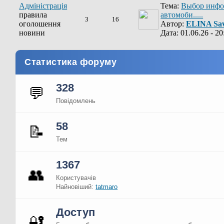
Адміністрація
Тема:
Выбор инфо
правила
автомоби.....
3
16
оголошення
Автор:
ELINA Sav
новини
Дата: 01.06.26 - 20
Статистика форуму
328
💬
Повідомлень
58
📝
Тем
1367
👥
Користувачів
Найновіший:
tatmaro
Доступ
🔐