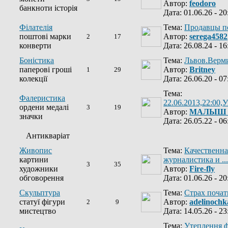
Автор:
feodoro
банкноти історія
Дата: 01.06.26 - 20
Філателія
Тема:
Продавцы п
поштові марки
Автор:
serega4582
2
17
конверти
Дата: 26.08.24 - 16
Боністика
Тема:
Львов.Верм
паперові гроші
Автор:
Britney
1
29
колекції
Дата: 26.06.20 - 07
Тема:
Фалеристика
22.06.2013,22:00,У
ордени медалі
3
19
Автор:
МАЛЫШ
значки
Дата: 26.05.22 - 06
Антикваріат
Живопис
Тема:
Качественна
картини
журналистика и ...
3
35
художники
Автор:
Fire-fly
обговорення
Дата: 01.06.26 - 20
Скульптура
Тема:
Страх почат
статуї фігури
Автор:
adelinochk
2
9
мистецтво
Дата: 14.05.26 - 23
Тема:
Утеплення ф