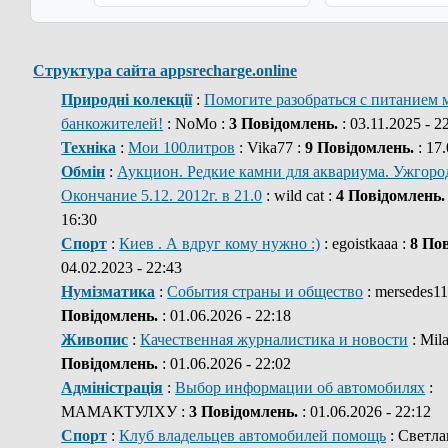
Структура сайта appsrecharge.online
Природні колекції
:
Помогите разобраться с питанием 
банкожителей!
: NoMo :
3 Повідомлень.
: 03.11.2025 - 2
Техніка
:
Мои 100литров
: Vika77 :
9 Повідомлень.
: 17.
Обмін
:
Аукцион. Редкие камни для аквариума. Ужгород
Окончание 5.12. 2012г. в 21.0
: wild cat :
4 Повідомлень.
16:30
Спорт
:
Киев . А вдруг кому нужно :)
: egoistkaaa :
8 По
04.02.2023 - 22:43
Нумізматика
:
События страны и общество
: mersedes11
Повідомлень.
: 01.06.2026 - 22:18
Живопис
:
Качественная журналистика и новости
: Mil
Повідомлень.
: 01.06.2026 - 22:02
Адміністрація
:
Выбор информации об автомобилях
:
МАМАКТУЛХУ :
3 Повідомлень.
: 01.06.2026 - 22:12
Спорт
:
Клуб владельцев автомобилей помощь
: Светла