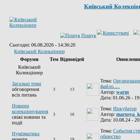
Київський Колекціо
Користувачі
Пошук
Сьогодні: 06.08.2026 - 14:36:20
Київський Колекціонер
Форуми
Тем
Відповідей
Оновленн
Київський
Колекціонер
Тема:
Организация
Загальні теми
файло.....
обговорення
3
13
Автор:
warm
всіх питань
Дата: 01.06.26 - 19
Новини
Тема:
Инкубатор
колекціонування
Автор:
marusya_k
3
16
свіжі новини та
Дата: 10.08.24 - 20
події
Тема:
События ст
Нумізматика
общество
монети
3
19