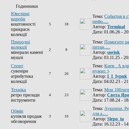
Годинники
Ювелірні
Тема:
События в с
вироби
инфо.....
коштовності
5
18
Автор:
Terminal
прикраси
Дата: 01.06.26 - 20
колекції
Природні
Тема:
Помогите ра
колекції
питан.....
2
9
мінерали камені
Автор:
snejok
мушлі
Дата: 03.11.25 - 20
Спорт
Тема:
Киев . А вд
сувеніри
нужно :)
7
26
атрибутика
Автор:
I_I_Iypuk
колекції
Дата: 04.02.23 - 21
Техніка
Тема:
Мои 100лит
ретро прилади
Автор:
Света Яр
4
23
інструменти
Дата: 17.08.24 - 18
Тема:
Аукцион. Р
Обмін
для а.....
купівля продаж
3
16
Автор:
Slepo_ta
обговорення
Дата: 16.12.23 - 14