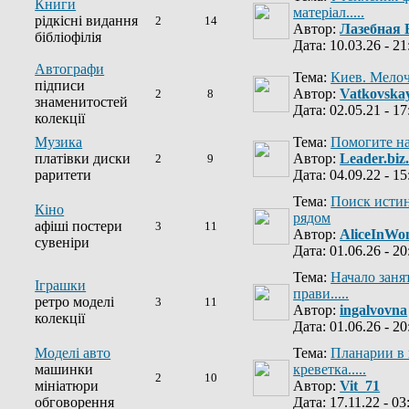
Книги
матеріал.....
рідкісні видання
2
14
Автор:
Лазебная 
бібліофілія
Дата: 10.03.26 - 21
Автографи
Тема:
Киев. Мелоч
підписи
Автор:
Vatkovska
2
8
знаменитостей
Дата: 02.05.21 - 17
колекції
Музика
Тема:
Помогите на
платівки диски
Автор:
Leader.biz
2
9
раритети
Дата: 04.09.22 - 15
Тема:
Поиск исти
Кіно
рядом
афіші постери
3
11
Автор:
AliceInWo
сувеніри
Дата: 01.06.26 - 20
Тема:
Начало заня
Іграшки
прави.....
ретро моделі
3
11
Автор:
ingalvovna
колекції
Дата: 01.06.26 - 20
Моделі авто
Тема:
Планарии в 
машинки
креветка.....
2
10
мініатюри
Автор:
Vit_71
обговорення
Дата: 17.11.22 - 03