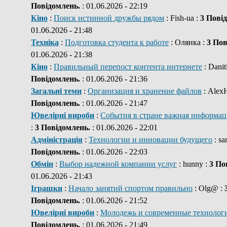
Повідомлень.
: 01.06.2026 - 22:19
Кіно
:
Поиск истинной дружбы рядом
: Fish-ua :
3 Пові
01.06.2026 - 21:48
Техніка
:
Подготовка студента к работе
: Олянка :
3 Пов
01.06.2026 - 21:38
Кіно
:
Правильный перепост контента интернете
: Danit
Повідомлень.
: 01.06.2026 - 21:36
Загальні теми
:
Организация и хранение файлов
: Alex
Повідомлень.
: 01.06.2026 - 21:47
Ювелірні вироби
:
События в стране важная информац
:
3 Повідомлень.
: 01.06.2026 - 22:01
Адміністрація
:
Технологии и инновации будущего
: s
Повідомлень.
: 01.06.2026 - 22:03
Обмін
:
Выбор надежной компании услуг
: hunny :
3 По
01.06.2026 - 21:43
Іграшки
:
Начало занятий спортом правильно
: Olg@ :
Повідомлень.
: 01.06.2026 - 21:52
Ювелірні вироби
:
Молодежь и современные технолог
Повідомлень.
: 01.06.2026 - 21:49