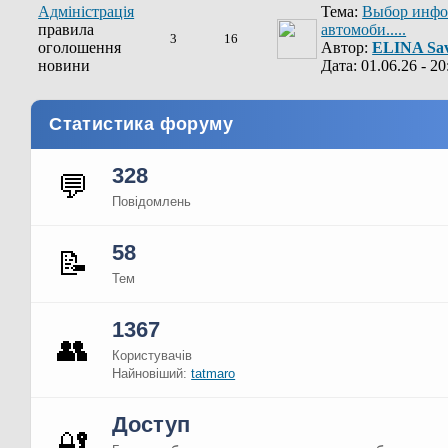
Адміністрація
Тема:
Выбор инфо
правила
автомоби.....
3
16
оголошення
Автор:
ELINA Sav
новини
Дата: 01.06.26 - 20
Статистика форуму
328
💬
Повідомлень
58
📝
Тем
1367
👥
Користувачів
Найновіший:
tatmaro
Доступ
🔐