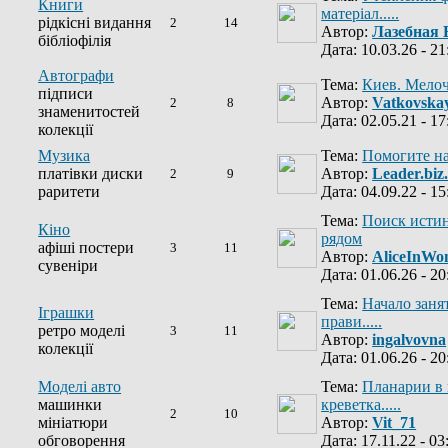
Книги
матеріал.....
рідкісні видання
2
14
Автор:
Лазебная 
бібліофілія
Дата: 10.03.26 - 21
Автографи
Тема:
Киев. Мелоч
підписи
Автор:
Vatkovska
2
8
знаменитостей
Дата: 02.05.21 - 17
колекції
Музика
Тема:
Помогите на
платівки диски
Автор:
Leader.biz
2
9
раритети
Дата: 04.09.22 - 15
Тема:
Поиск исти
Кіно
рядом
афіші постери
3
11
Автор:
AliceInWo
сувеніри
Дата: 01.06.26 - 20
Тема:
Начало заня
Іграшки
прави.....
ретро моделі
3
11
Автор:
ingalvovna
колекції
Дата: 01.06.26 - 20
Моделі авто
Тема:
Планарии в 
машинки
креветка.....
2
10
мініатюри
Автор:
Vit_71
обговорення
Дата: 17.11.22 - 03