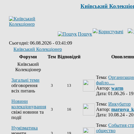
Київський Колекціо
Користувачі
Пошук
Сьогодні: 06.08.2026 - 03:41:09
Київський Колекціонер
Форуми
Тем
Відповідей
Оновленн
Київський
Колекціонер
Тема:
Организация
Загальні теми
файло.....
обговорення
3
13
Автор:
warm
всіх питань
Дата: 01.06.26 - 19
Новини
Тема:
Инкубатор
колекціонування
Автор:
marusya_k
3
16
свіжі новини та
Дата: 10.08.24 - 20
події
Тема:
События ст
Нумізматика
общество
монети
3
19