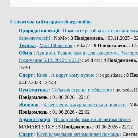
Структура сайта appsrecharge.online
Природні колекції
:
Помогите разобраться с питанием 
банкожителей!
: NoMo :
3 Повідомлень.
: 03.11.2025 - 2
Техніка
:
Мои 100литров
: Vika77 :
9 Повідомлень.
: 17.
Обмін
:
Аукцион. Редкие камни для аквариума. Ужгород
Окончание 5.12. 2012г. в 21.0
: wild cat :
4 Повідомлень.
16:30
Спорт
:
Киев . А вдруг кому нужно :)
: egoistkaaa :
8 По
04.02.2023 - 22:43
Нумізматика
:
События страны и общество
: mersedes11
Повідомлень.
: 01.06.2026 - 22:18
Живопис
:
Качественная журналистика и новости
: Mil
Повідомлень.
: 01.06.2026 - 22:02
Адміністрація
:
Выбор информации об автомобилях
:
МАМАКТУЛХУ :
3 Повідомлень.
: 01.06.2026 - 22:12
Спорт
:
Клуб владельцев автомобилей помощь
: Светла