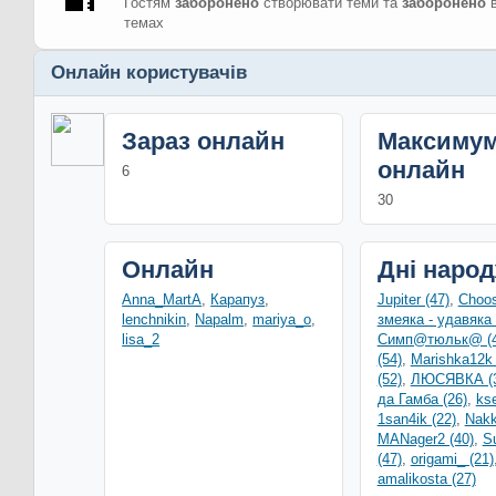
Гостям
заборонено
створювати теми та
заборонено
в
темах
Онлайн користувачів
Зараз онлайн
Максиму
онлайн
6
30
Онлайн
Дні наро
Anna_MartA
,
Карапуз
,
Jupiter (47)
,
Choos
lenchnikin
,
Napalm
,
mariya_o
,
змеяка - удавяка 
lisa_2
Симп@тюльк@ (4
(54)
,
Marishka12k 
(52)
,
ЛЮСЯВКА (3
да Гамба (26)
,
ks
1san4ik (22)
,
Nakk
MANager2 (40)
,
S
(47)
,
origami_ (21)
amalikosta (27)