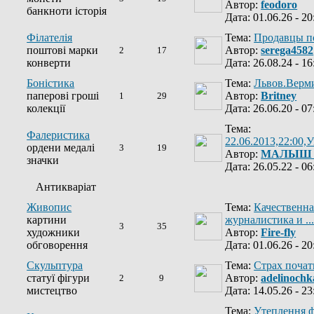
Автор:
feodoro
банкноти історія
Дата: 01.06.26 - 20
Філателія
Тема:
Продавцы п
поштові марки
Автор:
serega4582
2
17
конверти
Дата: 26.08.24 - 16
Боністика
Тема:
Львов.Верм
паперові гроші
Автор:
Britney
1
29
колекції
Дата: 26.06.20 - 07
Тема:
Фалеристика
22.06.2013,22:00,У
ордени медалі
3
19
Автор:
МАЛЫШ
значки
Дата: 26.05.22 - 06
Антикваріат
Живопис
Тема:
Качественна
картини
журналистика и ...
3
35
художники
Автор:
Fire-fly
обговорення
Дата: 01.06.26 - 20
Скульптура
Тема:
Страх почат
статуї фігури
Автор:
adelinochk
2
9
мистецтво
Дата: 14.05.26 - 23
Тема:
Утеплення ф