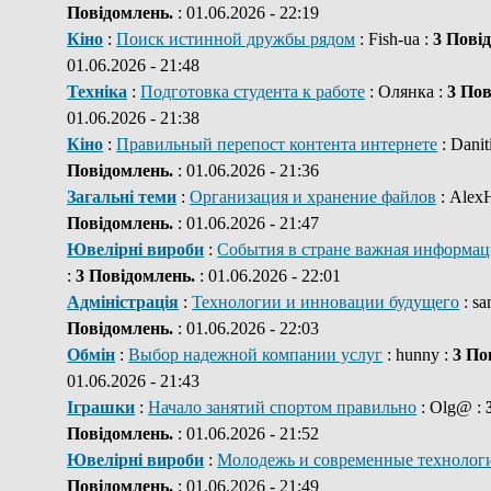
Повідомлень.
: 01.06.2026 - 22:19
Кіно
:
Поиск истинной дружбы рядом
: Fish-ua :
3 Пові
01.06.2026 - 21:48
Техніка
:
Подготовка студента к работе
: Олянка :
3 Пов
01.06.2026 - 21:38
Кіно
:
Правильный перепост контента интернете
: Danit
Повідомлень.
: 01.06.2026 - 21:36
Загальні теми
:
Организация и хранение файлов
: Alex
Повідомлень.
: 01.06.2026 - 21:47
Ювелірні вироби
:
События в стране важная информац
:
3 Повідомлень.
: 01.06.2026 - 22:01
Адміністрація
:
Технологии и инновации будущего
: s
Повідомлень.
: 01.06.2026 - 22:03
Обмін
:
Выбор надежной компании услуг
: hunny :
3 По
01.06.2026 - 21:43
Іграшки
:
Начало занятий спортом правильно
: Olg@ :
Повідомлень.
: 01.06.2026 - 21:52
Ювелірні вироби
:
Молодежь и современные технолог
Повідомлень.
: 01.06.2026 - 21:49