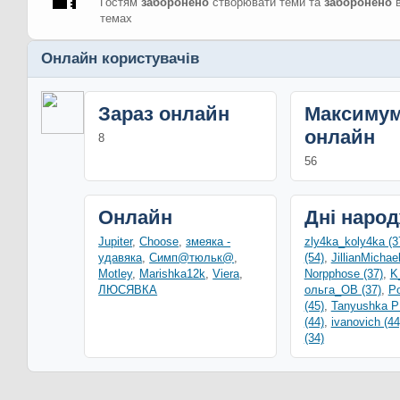
Гостям
заборонено
створювати теми та
заборонено
в
темах
Онлайн користувачів
Зараз онлайн
Максиму
онлайн
8
56
Онлайн
Дні наро
Jupiter
,
Choose
,
змеяка -
zly4ka_koly4ka (3
удавяка
,
Симп@тюльк@
,
(54)
,
JillianMichae
Motley
,
Marishka12k
,
Viera
,
Norpphose (37)
,
K
ЛЮСЯВКА
ольга_ОВ (37)
,
Po
(45)
,
Tanyushka 
(44)
,
ivanovich (44
(34)