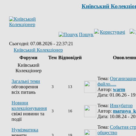
Київський Колекціо
Користувачі
Пошук
Сьогодні: 07.08.2026 - 22:37:21
Київський Колекціонер
Форуми
Тем
Відповідей
Оновленн
Київський
Колекціонер
Тема:
Организация
Загальні теми
файло.....
обговорення
3
13
Автор:
warm
всіх питань
Дата: 01.06.26 - 19
Новини
Тема:
Инкубатор
колекціонування
Автор:
marusya_k
3
16
свіжі новини та
Дата: 10.08.24 - 20
події
Тема:
События ст
Нумізматика
общество
монети
3
19