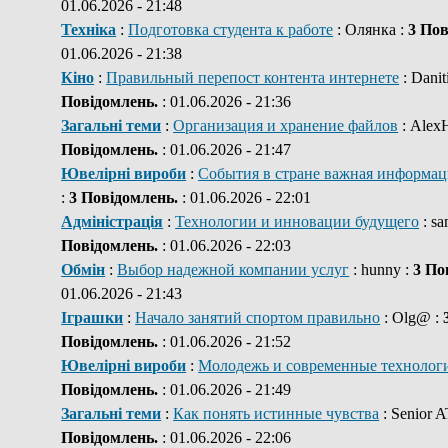
01.06.2026 - 21:48
Техніка
:
Подготовка студента к работе
: Олянка :
3 Пов
01.06.2026 - 21:38
Кіно
:
Правильный перепост контента интернете
: Danit
Повідомлень.
: 01.06.2026 - 21:36
Загальні теми
:
Организация и хранение файлов
: Alex
Повідомлень.
: 01.06.2026 - 21:47
Ювелірні вироби
:
События в стране важная информац
:
3 Повідомлень.
: 01.06.2026 - 22:01
Адміністрація
:
Технологии и инновации будущего
: s
Повідомлень.
: 01.06.2026 - 22:03
Обмін
:
Выбор надежной компании услуг
: hunny :
3 По
01.06.2026 - 21:43
Іграшки
:
Начало занятий спортом правильно
: Olg@ :
Повідомлень.
: 01.06.2026 - 21:52
Ювелірні вироби
:
Молодежь и современные технолог
Повідомлень.
: 01.06.2026 - 21:49
Загальні теми
:
Как понять истинные чувства
: Senior 
Повідомлень.
: 01.06.2026 - 22:06