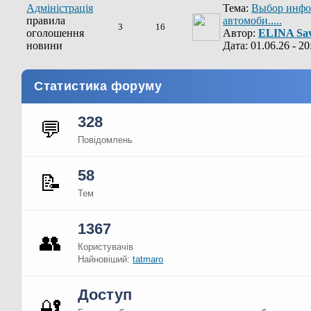
Адміністрація
Тема:
Выбор инфо
правила
автомоби.....
3
16
оголошення
Автор:
ELINA Sav
новини
Дата: 01.06.26 - 20
Статистика форуму
328
💬
Повідомлень
58
📝
Тем
1367
👥
Користувачів
Найновіший:
tatmaro
Доступ
🔐