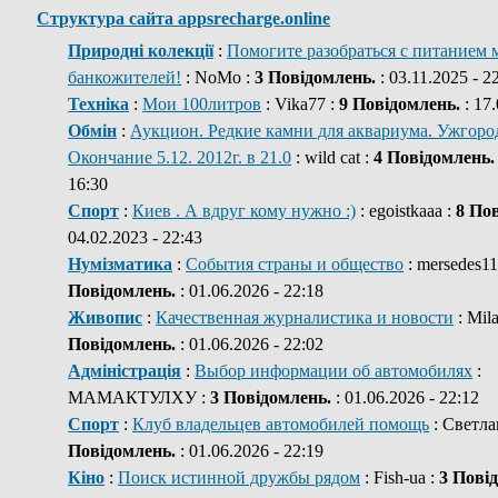
Структура сайта appsrecharge.online
Природні колекції
:
Помогите разобраться с питанием 
банкожителей!
: NoMo :
3 Повідомлень.
: 03.11.2025 - 2
Техніка
:
Мои 100литров
: Vika77 :
9 Повідомлень.
: 17.
Обмін
:
Аукцион. Редкие камни для аквариума. Ужгород
Окончание 5.12. 2012г. в 21.0
: wild cat :
4 Повідомлень.
16:30
Спорт
:
Киев . А вдруг кому нужно :)
: egoistkaaa :
8 По
04.02.2023 - 22:43
Нумізматика
:
События страны и общество
: mersedes11
Повідомлень.
: 01.06.2026 - 22:18
Живопис
:
Качественная журналистика и новости
: Mil
Повідомлень.
: 01.06.2026 - 22:02
Адміністрація
:
Выбор информации об автомобилях
:
МАМАКТУЛХУ :
3 Повідомлень.
: 01.06.2026 - 22:12
Спорт
:
Клуб владельцев автомобилей помощь
: Светла
Повідомлень.
: 01.06.2026 - 22:19
Кіно
:
Поиск истинной дружбы рядом
: Fish-ua :
3 Пові