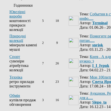
Годинники
Ювелірні
Тема:
События в с
вироби
инфо.....
коштовності
5
18
Автор:
Terminal
прикраси
Дата: 01.06.26 - 20
колекції
Природні
Тема:
Помогите ра
колекції
питан.....
2
9
мінерали камені
Автор:
snejok
мушлі
Дата: 03.11.25 - 20
Спорт
Тема:
Киев . А вд
сувеніри
нужно :)
7
26
атрибутика
Автор:
I_I_Iypuk
колекції
Дата: 04.02.23 - 21
Техніка
Тема:
Мои 100лит
ретро прилади
Автор:
Света Яр
4
23
інструменти
Дата: 17.08.24 - 18
Тема:
Аукцион. Р
Обмін
для а.....
купівля продаж
3
16
Автор:
Slepo_ta
обговорення
Дата: 16.12.23 - 14