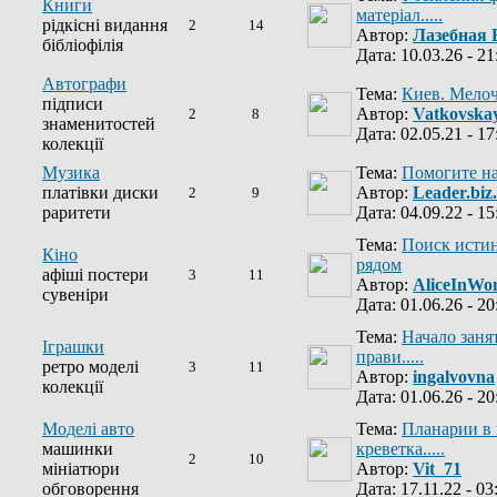
Книги
матеріал.....
рідкісні видання
2
14
Автор:
Лазебная 
бібліофілія
Дата: 10.03.26 - 21
Автографи
Тема:
Киев. Мелоч
підписи
Автор:
Vatkovska
2
8
знаменитостей
Дата: 02.05.21 - 17
колекції
Музика
Тема:
Помогите на
платівки диски
Автор:
Leader.biz
2
9
раритети
Дата: 04.09.22 - 15
Тема:
Поиск исти
Кіно
рядом
афіші постери
3
11
Автор:
AliceInWo
сувеніри
Дата: 01.06.26 - 20
Тема:
Начало заня
Іграшки
прави.....
ретро моделі
3
11
Автор:
ingalvovna
колекції
Дата: 01.06.26 - 20
Моделі авто
Тема:
Планарии в 
машинки
креветка.....
2
10
мініатюри
Автор:
Vit_71
обговорення
Дата: 17.11.22 - 03