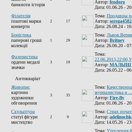
Автор:
feodoro
банкноти історія
Дата: 01.06.26 - 20
Філателія
Тема:
Продавцы п
поштові марки
Автор:
serega4582
2
17
конверти
Дата: 26.08.24 - 16
Боністика
Тема:
Львов.Верм
паперові гроші
Автор:
Britney
1
29
колекції
Дата: 26.06.20 - 07
Тема:
Фалеристика
22.06.2013,22:00,У
ордени медалі
3
19
Автор:
МАЛЫШ
значки
Дата: 26.05.22 - 06
Антикваріат
Живопис
Тема:
Качественна
картини
журналистика и ...
3
35
художники
Автор:
Fire-fly
обговорення
Дата: 01.06.26 - 20
Скульптура
Тема:
Страх почат
статуї фігури
Автор:
adelinochk
2
9
мистецтво
Дата: 14.05.26 - 23
Тема:
Утеплення ф